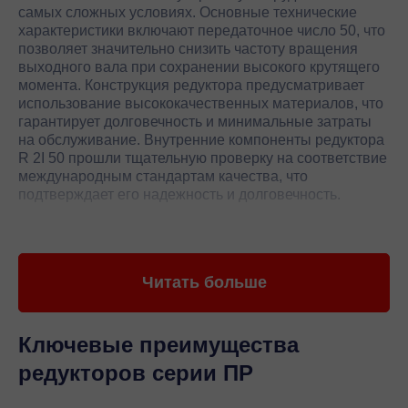
самых сложных условиях. Основные технические
характеристики включают передаточное число 50, что
позволяет значительно снизить частоту вращения
выходного вала при сохранении высокого крутящего
момента. Конструкция редуктора предусматривает
использование высококачественных материалов, что
гарантирует долговечность и минимальные затраты
на обслуживание. Внутренние компоненты редуктора
R 2I 50 прошли тщательную проверку на соответствие
международным стандартам качества, что
подтверждает его надежность и долговечность.
Редуктор R 2I 50 оснащен инновационными
подшипниками, обеспечивающими минимальное
трение и износ, что значительно продлевает срок его
Читать больше
службы. Оптимальная схема смазки и система
охлаждения позволяют поддерживать стабильную
температуру работы, что особенно важно для
тяжелых условий эксплуатации. Редуктор легко
Ключевые преимущества
интегрируется в существующие производственные
редукторов серии ПР
линии, что делает его идеальным выбором для
модернизации и обновления оборудования. Высокое