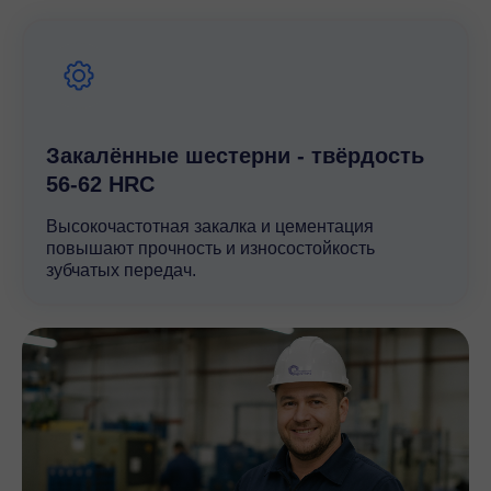
качество изготовления и точность сборки гарантируют
минимальные потери мощности и максимальную
эффективность работы. Компания Rossi, известная
своими инновационными решениями и высоким
уровнем качества, предлагает редуктор R 2I 50 как
надежное и долговечное решение для
промышленных задач.
Закалённые шестерни - твёрдость
56-62 HRC
Высокочастотная закалка и цементация
повышают прочность и износостойкость
зубчатых передач.