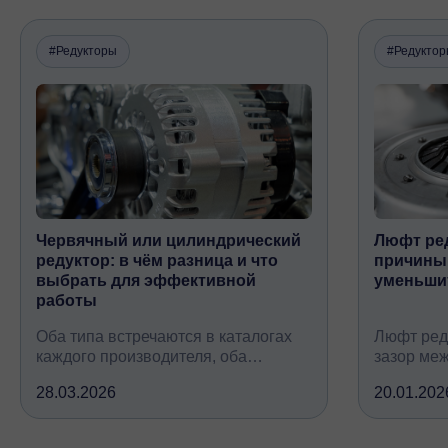
#Редукторы
#Редукто
Червячный или цилиндрический
Люфт ред
редуктор: в чём разница и что
причины,
выбрать для эффективной
уменьши
работы
Оба типа встречаются в каталогах
Люфт ред
каждого производителя, оба
зазор ме
снижают обороты и повышают
валом, ко
28.03.2026
20.01.202
крутящий момент, но устроены
вследств
принципиально по-разному, при
всех кине
этом решают одну и ту же задачу
зубчатых 