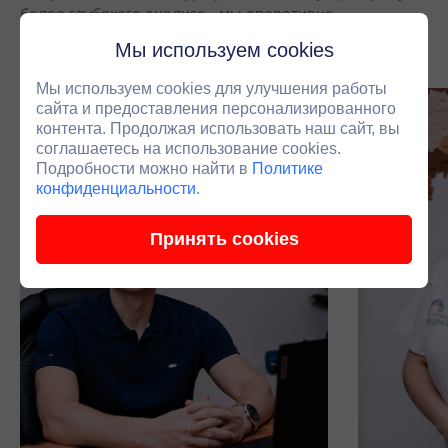
более глубокого анализа - мы оперативно
подключаем инженера.
Мы используем cookies
Мы используем cookies для улучшения работы
сайта и предоставления персонализированного
контента. Продолжая использовать наш сайт, вы
соглашаетесь на использование cookies.
Подробности можно найти в
Политике
конфиденциальности
.
Принять cookies