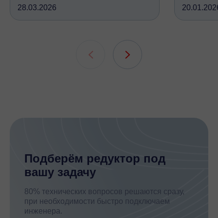
28.03.2026
20.01.202
крутящий момент, но устроены
вследств
принципиально по-разному, при
всех кине
этом решают одну и ту же задачу
зубчатых 
подшипни
шлицевых
Подберём редуктор под
вашу задачу
80% технических вопросов решаются сразу,
при необходимости быстро подключаем
инженера.