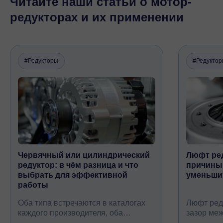
Читайте наши статьи о мотор-
редукторах и их применении
#Редукторы
#Редукто
Червячный или цилиндрический
Люфт ред
редуктор: в чём разница и что
причины,
выбрать для эффективной
уменьши
работы
Оба типа встречаются в каталогах
Люфт ред
каждого производителя, оба
зазор ме
снижают обороты и повышают
валом, ко