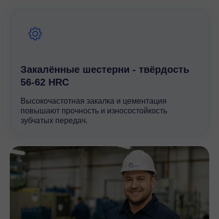
в промышленных и строительных проектах. Высокие
технические характеристики и долговечность делают
этот редуктор незаменимым инструментом для
повышения производительности и снижения затрат
на техническое обслуживание.
Закалённые шестерни - твёрдость
56-62 HRC
Высокочастотная закалка и цементация
повышают прочность и износостойкость
зубчатых передач.