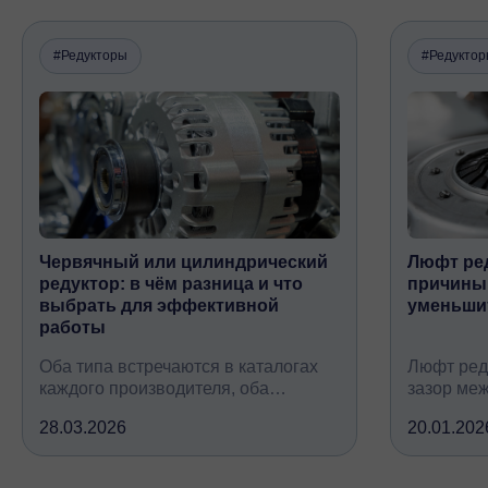
#Редукторы
#Редукто
Червячный или цилиндрический
Люфт ред
редуктор: в чём разница и что
причины,
выбрать для эффективной
уменьши
работы
Оба типа встречаются в каталогах
Люфт ред
каждого производителя, оба
зазор ме
снижают обороты и повышают
валом, ко
28.03.2026
20.01.202
крутящий момент, но устроены
вследств
принципиально по-разному, при
всех кине
этом решают одну и ту же задачу
зубчатых 