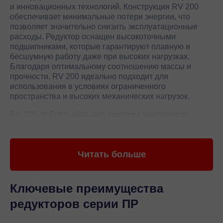
и инновационных технологий. Конструкция RV 200
обеспечивает минимальные потери энергии, что
позволяет значительно снизить эксплуатационные
расходы. Редуктор оснащен высокоточными
подшипниками, которые гарантируют плавную и
бесшумную работу даже при высоких нагрузках.
Благодаря оптимальному соотношению массы и
прочности, RV 200 идеально подходит для
использования в условиях ограниченного
пространства и высоких механических нагрузок.
RV 200 от Rossi обладает широким диапазоном
передаточных чисел, что позволяет адаптировать его
под различные требования и условия эксплуатации.
Редуктор легко интегрируется в существующие
Читать больше
системы, обеспечивая высокую совместимость и
удобство в обслуживании. Высокое качество
изготовления и строгий контроль на всех этапах
производства гарантируют долговечность и
Ключевые преимущества
стабильную работу редуктора. RV 200 от Rossi — это
редукторов серии ПР
идеальное решение для тех, кто ищет надежное и
эффективное оборудование для передачи мощности