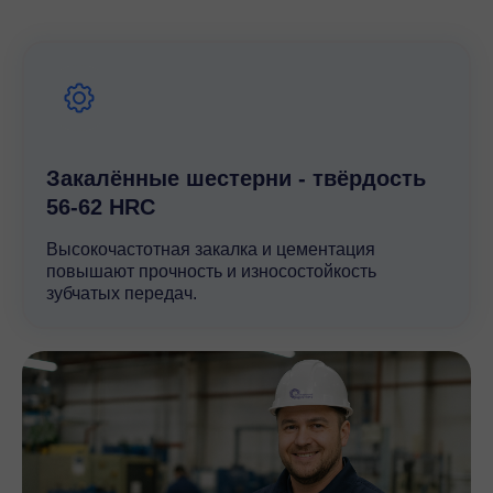
гарантирует высокую точность сборки и строгое
соблюдение стандартов качества, что подтверждается
сертификатами и международными сертификатами
соответствия. Редуктор SK 7382 от Nord — это
надежное и долговечное решение для передачи
мощности, которое обеспечит стабильную работу
вашего оборудования и минимизирует простои.
Закалённые шестерни - твёрдость
56-62 HRC
Высокочастотная закалка и цементация
повышают прочность и износостойкость
зубчатых передач.