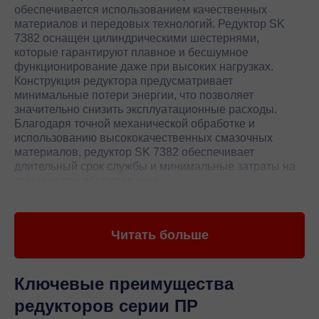
обеспечивается использованием качественных
материалов и передовых технологий. Редуктор SK
7382 оснащен цилиндрическими шестернями,
которые гарантируют плавное и бесшумное
функционирование даже при высоких нагрузках.
Конструкция редуктора предусматривает
минимальные потери энергии, что позволяет
значительно снизить эксплуатационные расходы.
Благодаря точной механической обработке и
использованию высококачественных смазочных
материалов, редуктор SK 7382 обеспечивает
длительный срок службы и минимальные затраты на
техническое обслуживание.
Редуктор SK 7382 от Nord обладает широким
диапазоном передаточных чисел, что позволяет
Читать больше
адаптировать его под различные условия
эксплуатации. Высокая степень защиты от пыли и
влаги делает его идеальным выбором для работы в
агрессивных средах. Компактные размеры и легкий
Ключевые преимущества
вес редуктора SK 7382 облегчают его установку и
редукторов серии ПР
интеграцию в существующие системы. Производитель