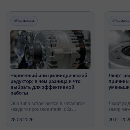
#Редукторы
#Редукто
Червячный или цилиндрический
Люфт ред
редуктор: в чём разница и что
причины,
выбрать для эффективной
уменьши
работы
Оба типа встречаются в каталогах
Люфт ред
каждого производителя, оба
зазор ме
снижают обороты и повышают
валом, ко
28.03.2026
20.01.202
крутящий момент, но устроены
вследств
принципиально по-разному, при
всех кине