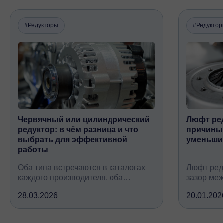
#Редукторы
#Редукто
Червячный или цилиндрический
Люфт ред
редуктор: в чём разница и что
причины,
выбрать для эффективной
уменьши
работы
Оба типа встречаются в каталогах
Люфт ред
каждого производителя, оба
зазор ме
снижают обороты и повышают
валом, ко
28.03.2026
20.01.202
крутящий момент, но устроены
вследств
принципиально по-разному, при
всех кине
этом решают одну и ту же задачу
зубчатых 