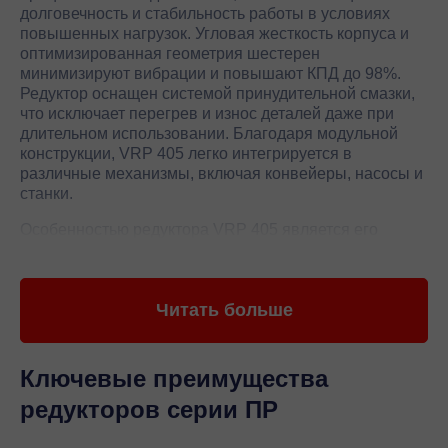
долговечность и стабильность работы в условиях
повышенных нагрузок. Угловая жесткость корпуса и
оптимизированная геометрия шестерен
минимизируют вибрации и повышают КПД до 98%.
Редуктор оснащен системой принудительной смазки,
что исключает перегрев и износ деталей даже при
длительном использовании. Благодаря модульной
конструкции, VRP 405 легко интегрируется в
различные механизмы, включая конвейеры, насосы и
станки.
Особенностью редуктора VRP 405 является его
адаптивность к экстремальным условиям
эксплуатации, включая перепады температур и
агрессивные среды. Герметичный корпус с IP65
Читать больше
защищает внутренние компоненты от пыли и влаги, а
стандартные фланцевые соединения упрощают
монтаж и обслуживание. Производительность
устройства подтверждена сертификатами ISO 9001 и
Ключевые преимущества
соответствует международным стандартам качества.
редукторов серии ПР
Vemper гарантирует точность изготовления с
допуском ±0,01 мм, что исключает люфт и повышает